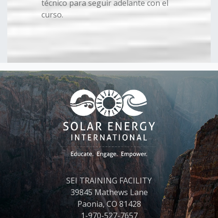
técnico para seguir adelante con el
curso.
Bloques
SEI TRAINING FACILITY
39845 Mathews Lane
Paonia, CO 81428
1-970-527-7657